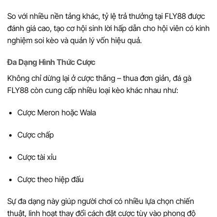
So với nhiều nền tảng khác, tỷ lệ trả thưởng tại FLY88 được
đánh giá cao, tạo cơ hội sinh lời hấp dẫn cho hội viên có kinh
nghiệm soi kèo và quản lý vốn hiệu quả.
Đa Dạng Hình Thức Cược
Không chỉ dừng lại ở cược thắng – thua đơn giản, đá gà
FLY88 còn cung cấp nhiều loại kèo khác nhau như:
Cược Meron hoặc Wala
Cược chấp
Cược tài xỉu
Cược theo hiệp đấu
Sự đa dạng này giúp người chơi có nhiều lựa chọn chiến
thuật, linh hoạt thay đổi cách đặt cược tùy vào phong độ