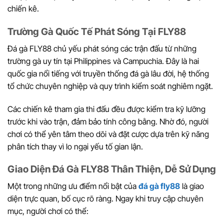
chiến kê.
Trường Gà Quốc Tế Phát Sóng Tại FLY88
Đá gà FLY88 chủ yếu phát sóng các trận đấu từ những
trường gà uy tín tại Philippines và Campuchia. Đây là hai
quốc gia nổi tiếng với truyền thống đá gà lâu đời, hệ thống
tổ chức chuyên nghiệp và quy trình kiểm soát nghiêm ngặt.
Các chiến kê tham gia thi đấu đều được kiểm tra kỹ lưỡng
trước khi vào trận, đảm bảo tính công bằng. Nhờ đó, người
chơi có thể yên tâm theo dõi và đặt cược dựa trên kỹ năng
phân tích thay vì lo ngại yếu tố gian lận.
Giao Diện Đá Gà FLY88 Thân Thiện, Dễ Sử Dụng
Một trong những ưu điểm nổi bật của
đá gà fly88
là giao
diện trực quan, bố cục rõ ràng. Ngay khi truy cập chuyên
mục, người chơi có thể: