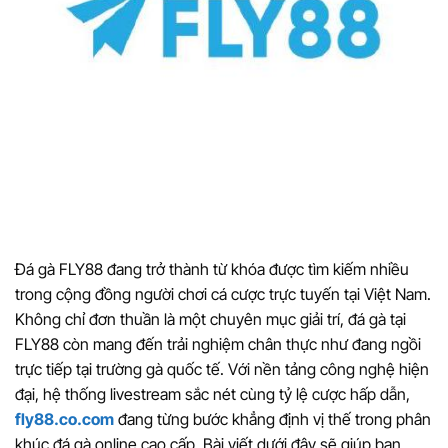
Đá gà FLY88 đang trở thành từ khóa được tìm kiếm nhiều
trong cộng đồng người chơi cá cược trực tuyến tại Việt Nam.
Không chỉ đơn thuần là một chuyên mục giải trí, đá gà tại
FLY88 còn mang đến trải nghiệm chân thực như đang ngồi
trực tiếp tại trường gà quốc tế. Với nền tảng công nghệ hiện
đại, hệ thống livestream sắc nét cùng tỷ lệ cược hấp dẫn,
fly88.co.com
đang từng bước khẳng định vị thế trong phân
khúc đá gà online cao cấp. Bài viết dưới đây sẽ giúp bạn