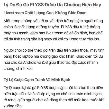
Lý Do Đá Gà FLY88 Được Ưa Chuộng Hiện Nay
Livestream Chất Lượng Cao, Không Gián Đoạn
Một trong những yếu tố quyết định trải nghiệm người dùng
chính là chất lượng đường truyền. FLY88 đầu tư hệ thống
máy chủ mạnh, đảm bảo livestream đá gà ổn định, hạn chế
tối đa tình trạng giật lag ngay cả khi có lượng truy cập lớn.
Người chơi có thể theo dõi trận đấu trên điện thoại, máy tính
bảng hoặc laptop mà không gặp khó khăn. Giao diện tối ưu
hóa cho cả Android và iOS giúp thao tác đặt cược nhanh
chóng, chính xác.
Tỷ Lệ Cược Cạnh Tranh Và Minh Bạch
Tỷ lệ cược tại đá gà FLY88 được cập nhật liên tục theo diễn
biến trận đấu. Nhà cái áp dụng cơ chế tính toán minh bạch,
rõ ràng, giúp người chơi dễ dàng theo dõi mức kèo trước khi
xuống tiền.