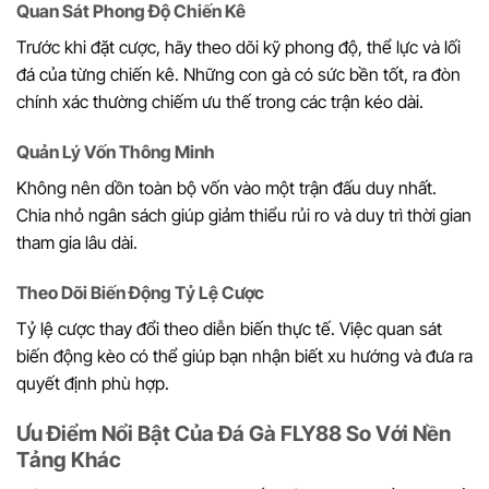
Quan Sát Phong Độ Chiến Kê
Trước khi đặt cược, hãy theo dõi kỹ phong độ, thể lực và lối
đá của từng chiến kê. Những con gà có sức bền tốt, ra đòn
chính xác thường chiếm ưu thế trong các trận kéo dài.
Quản Lý Vốn Thông Minh
Không nên dồn toàn bộ vốn vào một trận đấu duy nhất.
Chia nhỏ ngân sách giúp giảm thiểu rủi ro và duy trì thời gian
tham gia lâu dài.
Theo Dõi Biến Động Tỷ Lệ Cược
Tỷ lệ cược thay đổi theo diễn biến thực tế. Việc quan sát
biến động kèo có thể giúp bạn nhận biết xu hướng và đưa ra
quyết định phù hợp.
Ưu Điểm Nổi Bật Của Đá Gà FLY88 So Với Nền
Tảng Khác