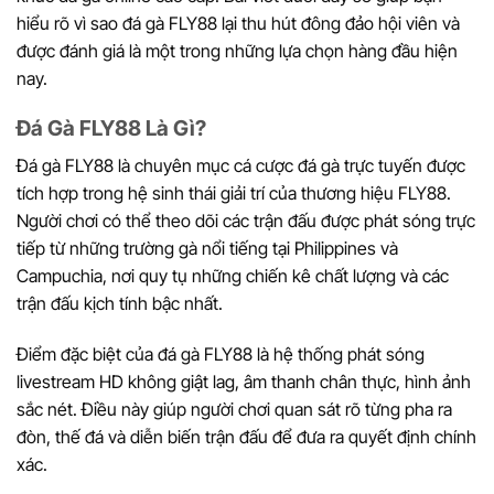
hiểu rõ vì sao đá gà FLY88 lại thu hút đông đảo hội viên và
được đánh giá là một trong những lựa chọn hàng đầu hiện
nay.
Đá Gà FLY88 Là Gì?
Đá gà FLY88 là chuyên mục cá cược đá gà trực tuyến được
tích hợp trong hệ sinh thái giải trí của thương hiệu FLY88.
Người chơi có thể theo dõi các trận đấu được phát sóng trực
tiếp từ những trường gà nổi tiếng tại Philippines và
Campuchia, nơi quy tụ những chiến kê chất lượng và các
trận đấu kịch tính bậc nhất.
Điểm đặc biệt của đá gà FLY88 là hệ thống phát sóng
livestream HD không giật lag, âm thanh chân thực, hình ảnh
sắc nét. Điều này giúp người chơi quan sát rõ từng pha ra
đòn, thế đá và diễn biến trận đấu để đưa ra quyết định chính
xác.