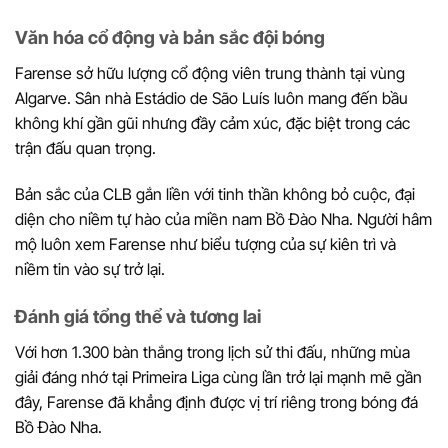
Văn hóa cổ động và bản sắc đội bóng
Farense sở hữu lượng cổ động viên trung thành tại vùng
Algarve. Sân nhà Estádio de São Luís luôn mang đến bầu
không khí gần gũi nhưng đầy cảm xúc, đặc biệt trong các
trận đấu quan trọng.
Bản sắc của CLB gắn liền với tinh thần không bỏ cuộc, đại
diện cho niềm tự hào của miền nam Bồ Đào Nha. Người hâm
mộ luôn xem Farense như biểu tượng của sự kiên trì và
niềm tin vào sự trở lại.
Đánh giá tổng thể và tương lai
Với hơn 1.300 bàn thắng trong lịch sử thi đấu, những mùa
giải đáng nhớ tại Primeira Liga cùng lần trở lại mạnh mẽ gần
đây, Farense đã khẳng định được vị trí riêng trong bóng đá
Bồ Đào Nha.