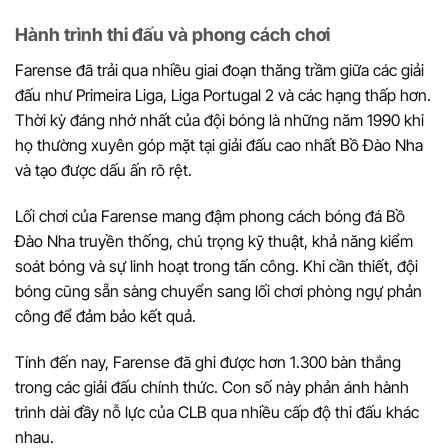
Hành trình thi đấu và phong cách chơi
Farense đã trải qua nhiều giai đoạn thăng trầm giữa các giải
đấu như Primeira Liga, Liga Portugal 2 và các hạng thấp hơn.
Thời kỳ đáng nhớ nhất của đội bóng là những năm 1990 khi
họ thường xuyên góp mặt tại giải đấu cao nhất Bồ Đào Nha
và tạo được dấu ấn rõ rệt.
Lối chơi của Farense mang đậm phong cách bóng đá Bồ
Đào Nha truyền thống, chú trọng kỹ thuật, khả năng kiểm
soát bóng và sự linh hoạt trong tấn công. Khi cần thiết, đội
bóng cũng sẵn sàng chuyển sang lối chơi phòng ngự phản
công để đảm bảo kết quả.
Tính đến nay, Farense đã ghi được hơn 1.300 bàn thắng
trong các giải đấu chính thức. Con số này phản ánh hành
trình dài đầy nỗ lực của CLB qua nhiều cấp độ thi đấu khác
nhau.