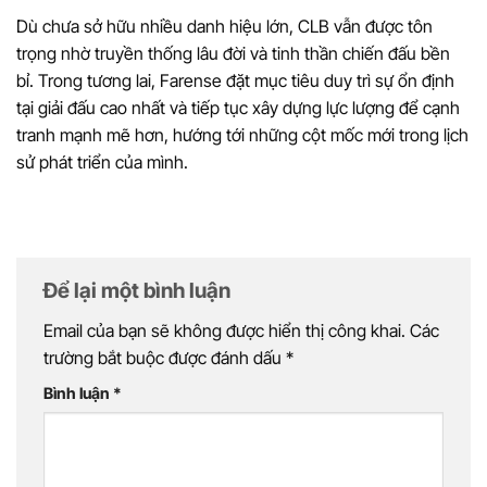
Dù chưa sở hữu nhiều danh hiệu lớn, CLB vẫn được tôn
trọng nhờ truyền thống lâu đời và tinh thần chiến đấu bền
bỉ. Trong tương lai, Farense đặt mục tiêu duy trì sự ổn định
tại giải đấu cao nhất và tiếp tục xây dựng lực lượng để cạnh
tranh mạnh mẽ hơn, hướng tới những cột mốc mới trong lịch
sử phát triển của mình.
Để lại một bình luận
Email của bạn sẽ không được hiển thị công khai.
Các
trường bắt buộc được đánh dấu
*
Bình luận
*