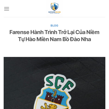
Bỏ
qua
nội
dung
BLOG
Farense Hành Trình Trở Lại Của Niềm
Tự Hào Miền Nam Bồ Đào Nha