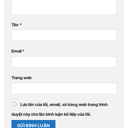
Tên
*
Email
*
Trang web
Lưu tên của tôi, email, và trang web trong trình
duyệt này cho lần bình luận kế tiếp của tôi.