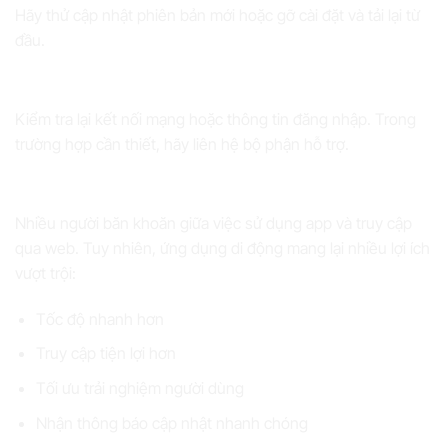
Hãy thử cập nhật phiên bản mới hoặc gỡ cài đặt và tải lại từ
đầu.
Không đăng nhập được
Kiểm tra lại kết nối mạng hoặc thông tin đăng nhập. Trong
trường hợp cần thiết, hãy liên hệ bộ phận hỗ trợ.
So sánh tải app OK9 với sử dụng phiên bản web
Nhiều người băn khoăn giữa việc sử dụng app và truy cập
qua web. Tuy nhiên, ứng dụng di động mang lại nhiều lợi ích
vượt trội:
Tốc độ nhanh hơn
Truy cập tiện lợi hơn
Tối ưu trải nghiệm người dùng
Nhận thông báo cập nhật nhanh chóng