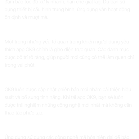
đảm bảo tốc độ xử lý nhanh, hạn chế giật lag. Dù bạn sử
dụng thiết bị cấu hình trung bình, ứng dụng vẫn hoạt động
ổn định và mượt mà.
Giao diện thân thiện, dễ sử dụng
Một trong những yếu tố quan trọng khiến người dùng yêu
thích app OK9 chính là giao diện trực quan. Các danh mục
được bố trí rõ ràng, giúp người mới cũng có thể làm quen chỉ
trong vài phút.
Cập nhật liên tục, nâng cấp thường xuyên
OK9 luôn được cập nhật phiên bản mới nhằm cải thiện hiệu
suất và bổ sung tính năng. Khi tải app OK9, bạn sẽ luôn
được trải nghiệm những công nghệ mới nhất mà không cần
thao tác phức tạp.
Bảo mật cao, an toàn thông tin
Ứng dụng sử dụng các công nghệ mã hóa hiện đại để bảo