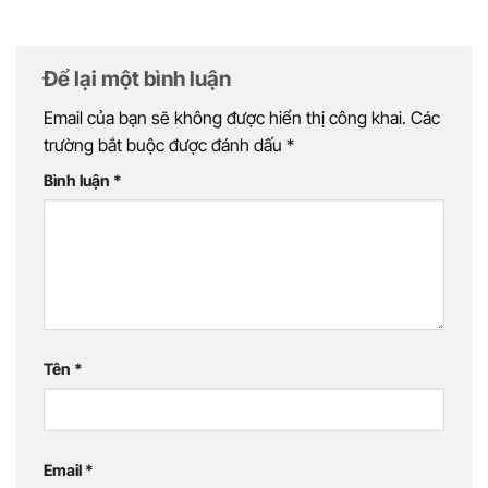
Để lại một bình luận
Email của bạn sẽ không được hiển thị công khai.
Các
trường bắt buộc được đánh dấu
*
Bình luận
*
Tên
*
Email
*