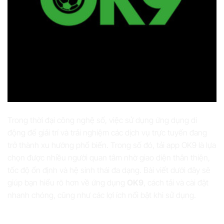
Trong thời đại công nghệ số, việc sử dụng ứng dụng di
động để giải trí và trải nghiệm các dịch vụ trực tuyến đang
trở thành xu hướng phổ biến. Trong số đó, tải app OK9 là lựa
chọn được nhiều người quan tâm nhờ giao diện thân thiện,
tốc độ ổn định và hệ sinh thái đa dạng. Bài viết dưới đây sẽ
giúp bạn hiểu rõ hơn về ứng dụng
OK9
, cách tải và cài đặt
nhanh chóng, cũng như các lợi ích nổi bật khi sử dụng.
App OK9 là gì? Tổng quan về nền tảng giải trí