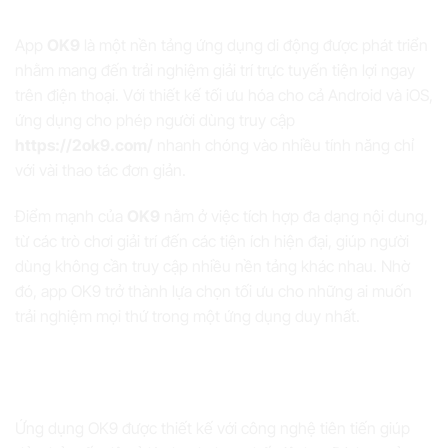
trực tuyến
App
OK9
là một nền tảng ứng dụng di động được phát triển
nhằm mang đến trải nghiệm giải trí trực tuyến tiện lợi ngay
trên điện thoại. Với thiết kế tối ưu hóa cho cả Android và iOS,
ứng dụng cho phép người dùng truy cập
https://2ok9.com/
nhanh chóng vào nhiều tính năng chỉ
với vài thao tác đơn giản.
Điểm mạnh của
OK9
nằm ở việc tích hợp đa dạng nội dung,
từ các trò chơi giải trí đến các tiện ích hiện đại, giúp người
dùng không cần truy cập nhiều nền tảng khác nhau. Nhờ
đó, app OK9 trở thành lựa chọn tối ưu cho những ai muốn
trải nghiệm mọi thứ trong một ứng dụng duy nhất.
Lý do nên tải app OK9 ngay hôm nay
Trải nghiệm mượt mà, tối ưu trên mọi thiết bị
Ứng dụng OK9 được thiết kế với công nghệ tiên tiến giúp